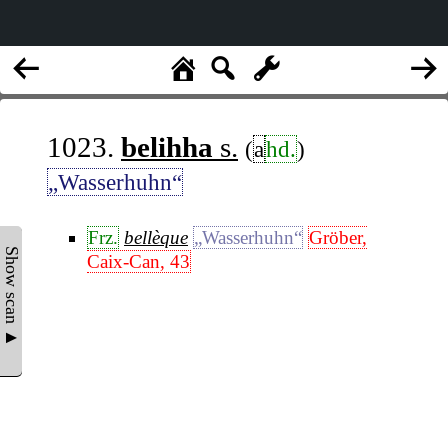
1023.
belihha
s.
(
a
hd.
)
„Wasserhuhn“
Frz.
bellèque
„Wasserhuhn“
Gröber,
Show scan ▲
Caix-Can, 43