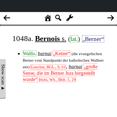
1048a.
Bernois
s.
(
lat.
)
„Berner“
Wallis.
barnai
„Ketzer“
(die evangelischen
Berner vom Standpunkt der katholischen Walliser
,
barnai
„große
Show scan ▲
aus)
Gauchat, BGL., 9, 61
Sense, die im Berner Jura hergestellt
wurde“
Hobi, WS., Bhft. 5, 29