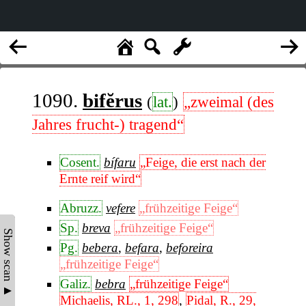
1090.
bifĕrus
(
lat.
)
„zweimal (des
Jahres frucht-) tragend“
Cosent.
bífaru
„Feige, die erst nach der
Ernte reif wird“
Abruzz.
vefere
„frühzeitige Feige“
Sp.
breva
„frühzeitige Feige“
Show scan ▲
Pg.
bebera
,
befara
,
beforeira
„frühzeitige Feige“
Galiz.
bebra
„frühzeitige Feige“
Michaelis, RL., 1, 298
,
Pidal, R., 29,