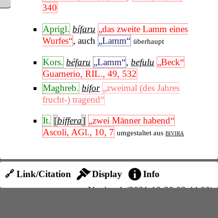
340
Aprigl.
bífaru
„das zweite Lamm eines
Wurfes“
, auch
„Lamm“
überhaupt
Kors.
béfaru
„Lamm“
,
befulu
„Beck“
Guarnerio, RIL., 49, 532
Maghreb.
bifor
„zweimal (des Jahres
frucht-) tragend“
It.
[
biffera
]
„zwei Männer habend“
Ascoli, AGl., 10, 7
umgestaltet aus
bivira
🔗 Link/Citation
Display
Info
Version 1 (2021-10-28 03:44:00)