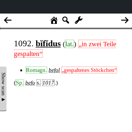
1092.
bĭfĭdus
(
lat.
)
„in zwei Teile
gespalten“
Romagn.
befol
„gespaltenes Stöckchen“
Show scan ▲
(
Sp.
befo
s.
1017
.)