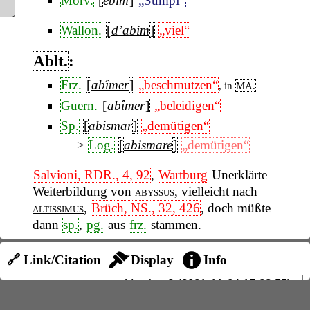
Morv.
[
ebim
]
„Sumpf“
Wallon.
[
d’abim
]
„viel“
Ablt.
:
Frz.
[
abîmer
]
„beschmutzen“
, in
MA.
Guern.
[
abîmer
]
„beleidigen“
Sp.
[
abismar
]
„demütigen“
Log.
[
abismare
]
„demütigen“
Salvioni, RDR., 4, 92
,
Wartburg
Unerklärte
Weiterbildung von
abyssus
, vielleicht nach
altissimus
,
Brüch, NS., 32, 426
, doch müßte
dann
sp.
,
pg.
aus
frz.
stammen.
🔗 Link/Citation
Display
Info