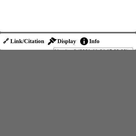
🔗 Link/Citation
Display
Info