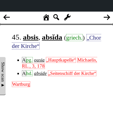
45.
absis
,
absĭda
(
griech.
)
„Chor
der Kirche“
A
pg.
ousia
„Hauptkapelle“
Michaelis,
Show scan ▲
RL., 3, 178
A
hd.
abside
„Seitenschiff der Kirche“
Wartburg