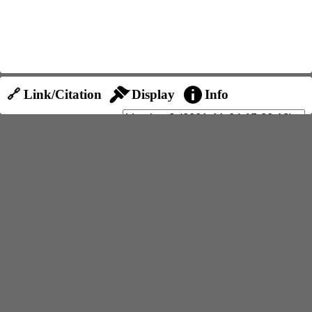
🔗 Link/Citation
Display
Info