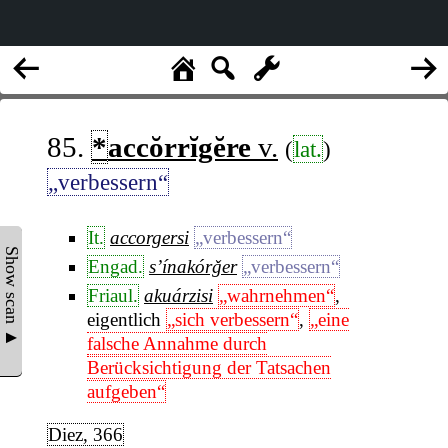
85.
*
accŏrrĭgĕre
v.
(
lat.
)
„verbessern“
It.
accorgersi
„verbessern“
Show scan ▲
Engad.
s’ínakórǧer
„verbessern“
Friaul.
akuárzisi
„wahrnehmen“
,
eigentlich
„sich verbessern“
,
„eine
falsche Annahme durch
Berücksichtigung der Tatsachen
aufgeben“
Diez, 366