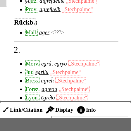
A
frz.
aigrefueille
„Stechpalme“
Prov.
agrefuelh
„Stechpalme“
Rückb.
:
Mail.
ager
<???>
2.
Morv.
egrú
,
egryo
„Stechpalme“
Jur.
egrilu
„Stechpalme“
Bress.
agrel̆i
„Stechpalme“
Forez.
agreou
„Stechpalme“
Lyon.
ẽgrélo
„Stechpalme“
Dauph.
grevu
„Stechpalme“
🔗 Link/Citation
Display
Info
Vionn.
agrebđa
„Stechpalme“
Prov.
agreu
„Stechpalme“