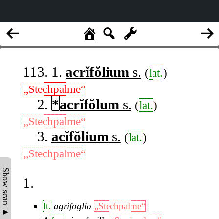
113. 1.
acrĭfŏlium
s.
(
lat.
)
„Stechpalme“
2.
*
acrĭfŏlum
s.
(
lat.
)
„Stechpalme“
3.
acĭfŏlium
s.
(
lat.
)
„Stechpalme“
Show scan ▲
1.
It.
agrifoglio
„Stechpalme“