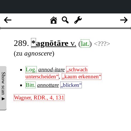
289.
*
agnōtāre
v.
(
lat.
)
<???>
(zu
agnoscere
)
Log.
annod-itare
„schwach
Show scan ▲
unterscheiden“
,
„kaum erkennen“
Bitt.
annottare
„blicken“
Wagner, RDR., 4, 131