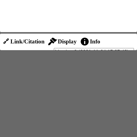
🔗 Link/Citation
Display
Info