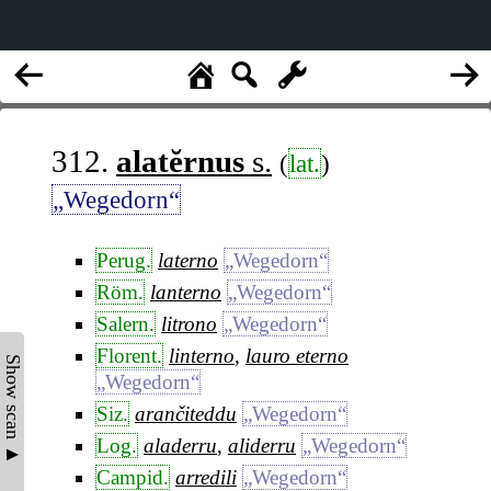
312.
alatĕrnus
s.
(
lat.
)
„Wegedorn“
Perug.
laterno
„Wegedorn“
Röm.
lanterno
„Wegedorn“
Salern.
litrono
„Wegedorn“
Florent.
linterno
,
lauro eterno
Show scan ▲
„Wegedorn“
Siz.
arančiteddu
„Wegedorn“
Log.
aladerru
,
aliderru
„Wegedorn“
Campid.
arredili
„Wegedorn“