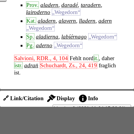
Prov.
aladern
,
daradé
,
taradern
,
lairoderno
„Wegedorn“
Kat.
aladern
,
alavern
,
lladern
,
adern
„Wegedorn“
Sp.
aladierna
,
labíérnago
„Wegedorn“
Pg.
aderno
„Wegedorn“
Salvioni, RDR., 4, 104
Fehlt nord
it.
, daher
istr.
adraṅ
Schuchardt, Zs., 24, 419
fraglich
ist.
🔗 Link/Citation
Display
Info