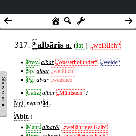
317.
*
albāris
a.
(
lat.
)
„weißlich“
Prov.
albar
„Wasserholunder“
,
„Weide“
Sp.
albar
„weißlich“
Pg.
alvar
„weißlich“
Show scan ▲
Galiz.
albar
„Mühlstein“
?
Vgl.
negral
id.
.
Ablt.
:
Mant.
albaröl
„zweijähriges Kalb“
Bresc.
albaröl
„zweijähriges Kalb“