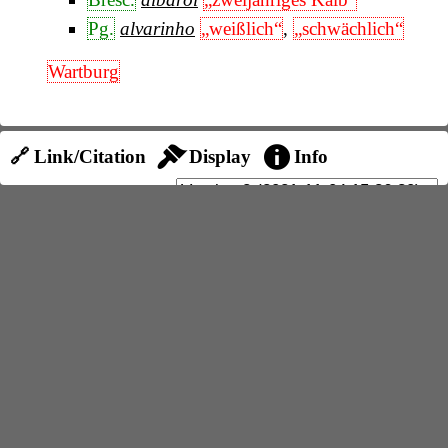
Pg.
alvarinho
„weißlich“
,
„schwächlich“
Wartburg
🔗 Link/Citation
Display
Info