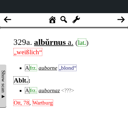
329a.
albŭrnus
a.
(
lat.
)
„weißlich“
A
frz.
auborne
„blond“
Show scan ▲
Ablt.
:
A
frz.
aubornaz
<???>
Ott, 78
,
Wartburg