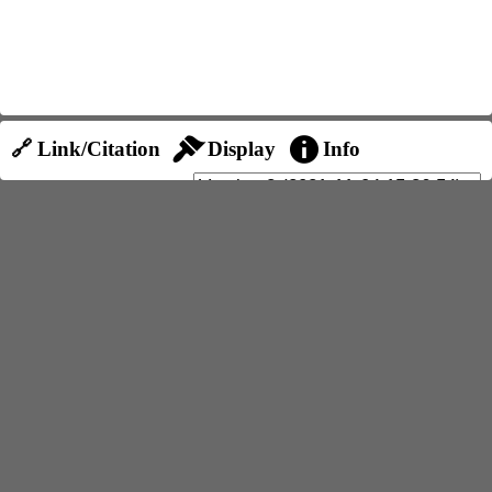
🔗 Link/Citation
Display
Info