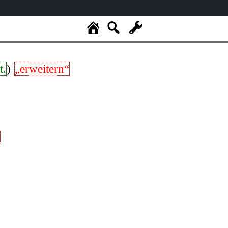
t.
)
„erweitern“