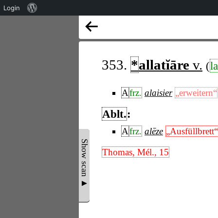
Über
Login
WordPress
353.
*
allatĭāre
v.
(
la
A
frz.
alaisier
„erweitern“
Ablt.
:
A
frz.
alēze
„Ausfüllbrett“
Show scan ▲
Thomas, Mél., 15