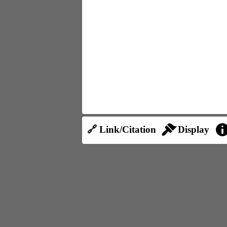
🔗 Link/Citation
Display