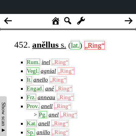
452.
anĕllus
s.
(
lat.
)
„Ring“
Rum.
inel
„Ring“
Vegl.
agnial
„Ring“
It.
anello
„Ring“
Engad.
ané
„Ring“
Frz.
anneau
„Ring“
Show scan ▲
Prov.
anell
„Ring“
Pg.
anel
„Ring“
Kat.
anell
„Ring“
Sp.
anillo
„Ring“