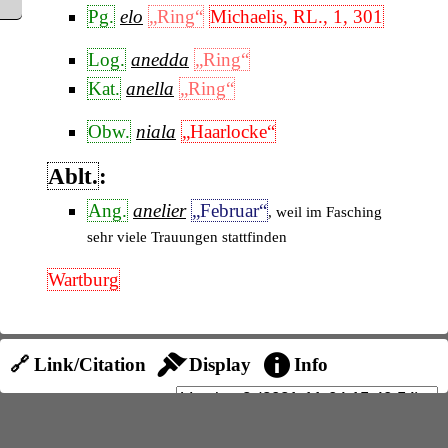
Pg.
elo
„Ring“
Michaelis, RL., 1, 301
Log.
anedda
„Ring“
Kat.
anella
„Ring“
Obw.
niala
„Haarlocke“
Ablt.
:
Ang.
anelier
„Februar“
, weil im Fasching
sehr viele Trauungen stattfinden
Wartburg
🔗 Link/Citation
Display
Info