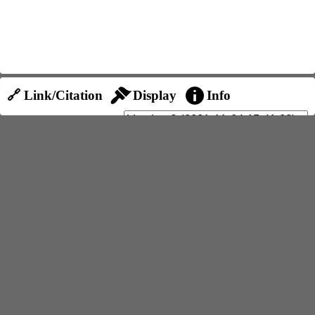
🔗 Link/Citation
Display
Info