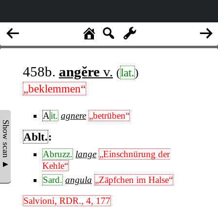
458b.
angĕre
v.
(
lat.
)
„beklemmen“
A
it.
agnere
„betrüben“
Show scan ▲
Ablt.
:
Abruzz.
lange
„Einschnürung der
Kehle“
Sard.
angula
„Zäpfchen im Halse“
Salvioni, RDR., 4, 177