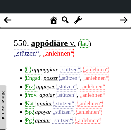
550.
appŏdiāre
v.
(
lat.
)
„stützen“
,
„anlehnen“
It.
appoggiare
„stützen“
,
„anlehnen“
Engad.
pozzer
„stützen“
,
„anlehnen“
Frz.
appuyer
„stützen“
,
„anlehnen“
Show scan ▲
Prov.
apoiar
„stützen“
,
„anlehnen“
Kat.
apuiar
„stützen“
,
„anlehnen“
Sp.
apoyar
„stützen“
,
„anlehnen“
Pg.
apoiar
„stützen“
,
„anlehnen“