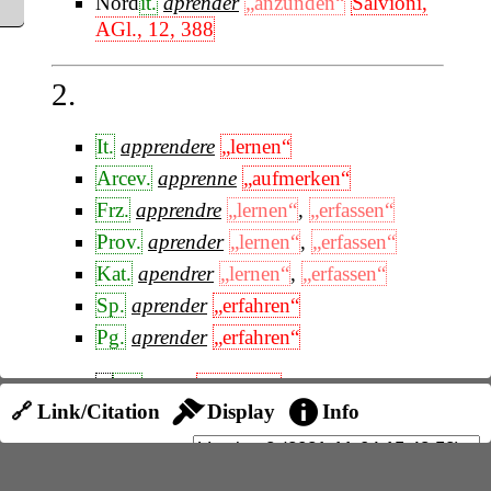
Nord
it.
aprender
„anzünden“
Salvioni,
AGl., 12, 388
2.
It.
apprendere
„lernen“
Arcev.
apprenne
„aufmerken“
Frz.
apprendre
„lernen“
,
„erfassen“
Prov.
aprender
„lernen“
,
„erfassen“
Kat.
apendrer
„lernen“
,
„erfassen“
Sp.
aprender
„erfahren“
Pg.
aprender
„erfahren“
A
frz.
apris
„erzogen“
🔗 Link/Citation
Display
Info
N
frz.
malappris
„unerzogen“
Wallon.
papri
„unerzogen“