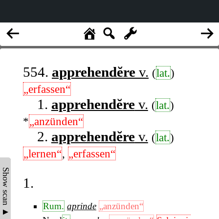
554.
apprehendĕre
v.
(
lat.
)
„erfassen“
1.
apprehendĕre
v.
(
lat.
)
*
„anzünden“
2.
apprehendĕre
v.
(
lat.
)
„lernen“
,
„erfassen“
Show scan ▲
1.
Rum.
aprinde
„anzünden“