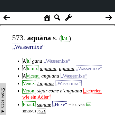
573.
aquāna
s.
(
lat.
)
„Wassernixe“
A
it.
gana
„Wassernixe“
A
lomb.
aiguana
,
aguana
„Wassernixe“
A
vicent.
anguana
„Wassernixe“
Venez.
longana
„Wassernixe“
Show scan ▲
Veron.
sigar come n’anguana
„schreien
wie ein Adler“
Friaul.
sagane
„Hexe“
mit
s-
von
lat.
silvanus
7921