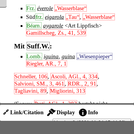
Frz.
éverole
„Wasserblase“
Süd
frz.
eigarola
„Tau“
,
„Wasserblase“
Béarn.
aygarole
<Art Lippfisch>
Gamillscheg, Zs., 41, 539
Mit
Suff.W.
:
Lomb.
iguina
,
guina
„Wiesenpieper“
Riegler, AR., 7, 1
Schneller, 106
,
Ascoli, AGl., 4, 334
,
Salvioni, SM., 3, 461
,
RDR., 2, 91
,
Tagliavini, 89
,
Migliorini, 313
(
Sagana
Prati, AGl., 1, 283
besteht nicht
Salvioni, ALM., 2
.)
🔗 Link/Citation
Display
Info