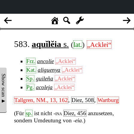
583.
aquĭlĕia
s.
(
lat.
)
„Acklei“
Frz.
ancolie
„Acklei“
Kat.
aliguenya
„Acklei“
Show scan ▲
Sp.
guileña
„Acklei“
Pg.
acoleja
„Acklei“
Tallgren, NM., 13, 162
,
Diez, 508
,
Wartburg
(Für
sp.
ist nicht
-ina
Diez, 456
anzusetzen,
sondern Umdeutung von
-eia
.)