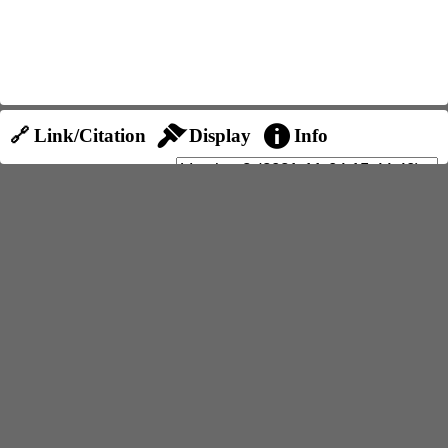
🔗 Link/Citation
Display
Info