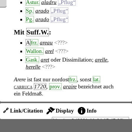
Astur.
aladru
„Pflug“
Sp.
arado
„Pflug“
Pg.
arado
„Pflug“
Mit
Suff.W.
:
A
frz.
areau
<???>
Wallon.
arel
<???>
Gask.
aret
oder Dissimilation;
arelle
,
herelle
<???>
Arere
ist fast nur nordost
frz.
, sonst
lat.
carruca
1720
,
prov.
araire
bezeichnet auch
ein Feldmaß.
Ablt.
:
🔗 Link/Citation
Display
Info
Engad.
aradé
<???>
Puschl.
aradel
<???>