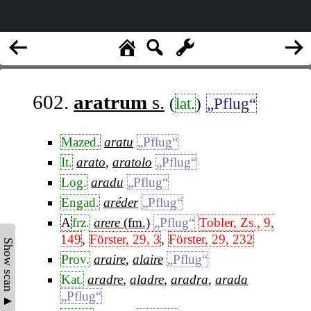
602.
aratrum
s.
(
lat.
)
„Pflug“
Mazed.
aratu
„Pflug“
It.
arato
,
aratolo
„Pflug“
Log.
aradu
„Pflug“
Engad.
aréder
„Pflug“
A
frz.
arere
(fm.)
„Pflug“
Tobler, Zs., 9,
149
,
Förster, 29, 3
,
Förster, 29, 232
Show scan ▲
Prov.
araire
,
alaire
„Pflug“
Kat.
aradre
,
aladre
,
aradra
,
arada
„Pflug“