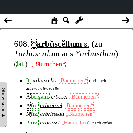
608.
*
arbŭscĕllum
s.
(zu
*arbusculum
aus
*arbustlum
)
(
lat.
)
„Bäumchen“
It.
arboscello
„Bäumchen“
und nach
albero: alboscello
Show scan ▲
A
bergam.
erbosel
„Bäumchen“
A
frz.
arbroissel
„Bäumchen“
N
frz.
arbrisseau
„Bäumchen“
Prov.
arbrissel
„Bäumchen“
nach
arbre