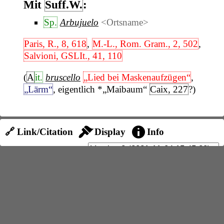
Mit
Suff.W.
:
Sp.
Arbujuelo
<Ortsname>
Paris, R., 8, 618
,
M.-L., Rom. Gram., 2, 502
,
Salvioni, GSLIt., 41, 110
(
A
it.
bruscello
„Lied bei Maskenaufzügen“
,
„Lärm“
, eigentlich *„Maibaum“
Caix, 227
?)
🔗 Link/Citation
Display
Info