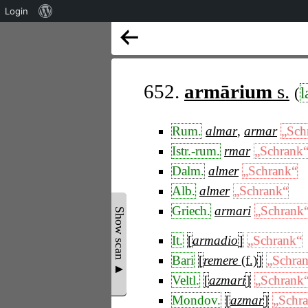
Über
Login
WordPress
652.
armārium
s.
(
l
Rum.
almar
,
armar
„Sch
Istr.-rum.
rmar
„Schrank
Dalm.
almer
„Schrank“
Alb.
almer
„Schrank“
Griech.
armari
„Schrank
Show scan ▲
It.
[
armadio
]
„Schrank“
Bari
[
remere
(f.)
]
„Schra
Veltl.
[
azmari
]
„Schrank
Mondov.
[
azmar
]
„Schr