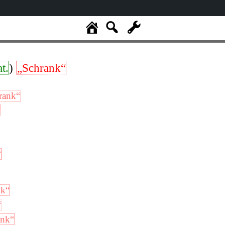
at.
)
„Schrank“
rank“
“
“
nk“
“
ank“