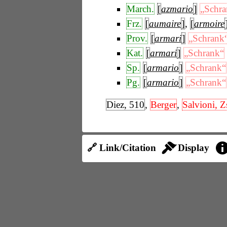
March.
[
azmario
]
„Schra
Frz.
[
aumaire
]
,
[
armoire
Prov.
[
armari
]
„Schrank
Kat.
[
armari
]
„Schrank“
Sp.
[
armario
]
„Schrank“
Pg.
[
armario
]
„Schrank“
Diez, 510
,
Berger
,
Salvioni, Z
🔗 Link/Citation
Display