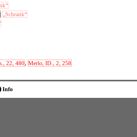
nk“
]
„Schrank“
“
s., 22, 480
,
Merlo, ID., 2, 258
Info