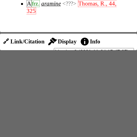
A
frz.
aramine
<???>
Thomas, R., 44,
325
🔗 Link/Citation
Display
Info