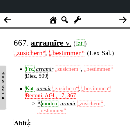
667.
arramīre
v.
(
lat.
)
„zusichern“
,
„bestimmen“
(Lex Sal.)
Frz.
arramir
„zusichern“
,
„bestimmen“
Show scan ▲
Diez, 509
Kat.
aremir
„zusichern“
,
„bestimmen“
Bertoni, AGl., 17, 367
A
moden.
aramir
„zusichern“
,
„bestimmen“
Ablt.
: