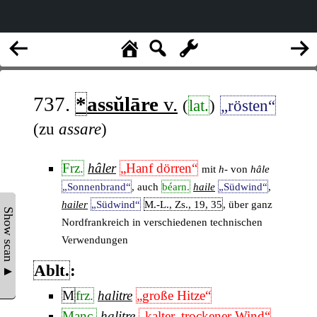
737.
*
assŭlāre
v.
(
lat.
)
„rösten“
(zu
assare
)
Frz.
hâler
„Hanf dörren“
mit
h-
von
hâle
„Sonnenbrand“
, auch
béarn.
haile
„Südwind“
,
hailer
„Südwind“
M.-L., Zs., 19, 35
, über ganz
Show scan ▲
Nordfrankreich in verschiedenen technischen
Verwendungen
Ablt.
:
M
frz.
halitre
„große Hitze“
Manc.
halitre
„kalter, trockener Wind“