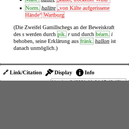
Norm.
halitre
„von Kälte aufgerissene
Hände“
Wartburg
(Die Zweifel Gamillschegs an der Beweiskraft
des
s
werden durch
pik.
r
und durch
béarn.
i
behoben, seine Erklärung aus
fränk.
hallon
ist
danach unmöglich.)
🔗 Link/Citation
Display
Info