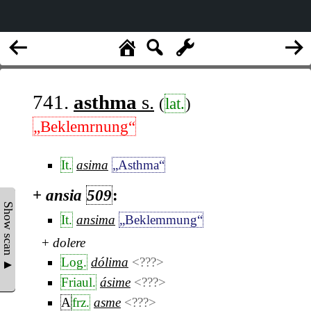
741.
asthma
s.
(
lat.
)
„Beklemrnung“
It.
asima
„Asthma“
+
ansia
509
:
Show scan ▲
It.
ansima
„Beklemmung“
+
dolere
Log.
dólima
<???>
Friaul.
ásime
<???>
A
frz.
asme
<???>