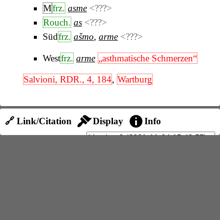
M
frz.
asme
<???>
Rouch.
as
<???>
Süd
frz.
ašmo
,
arme
<???>
West
frz.
arme
„asthmatische Schmerzen“
Salvioni, RDR., 4, 184
,
Wartburg
🔗 Link/Citation
Display
Info