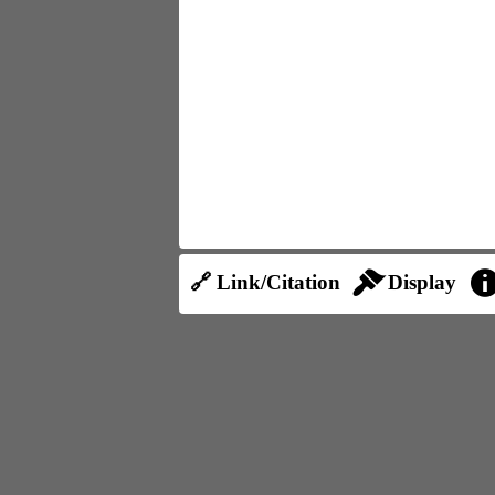
🔗 Link/Citation
Display