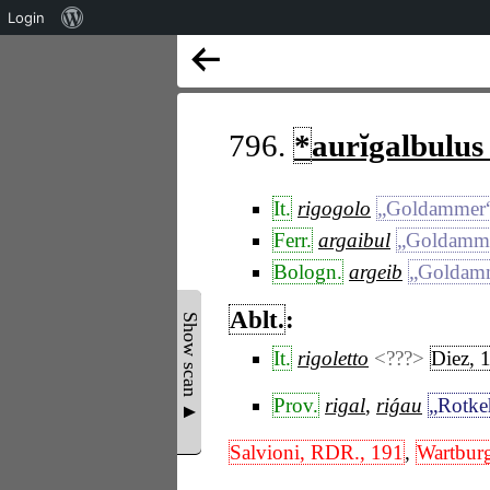
Über
Login
WordPress
796.
*
aurĭgalbulus
It.
rigogolo
„Goldammer
Ferr.
argaibul
„Goldamm
Bologn.
argeib
„Goldam
Ablt.
:
Show scan ▲
It.
rigoletto
<???>
Diez, 
Prov.
rigal
,
riǵau
„Rotke
Salvioni, RDR., 191
,
Wartbur