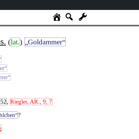
s.
(
lat.
)
„Goldammer“
“
er“
mer“
152
,
Riegler, AR., 9, 7
hlchen“
?
g