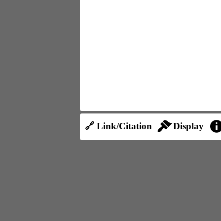
🔗 Link/Citation
Display