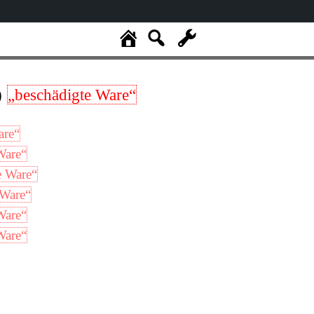
)
„beschädigte Ware“
are“
Ware“
e Ware“
 Ware“
Ware“
Ware“