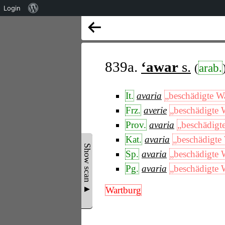
Über
Login
WordPress
839a.
‘awar
s.
(
arab.
It.
avaria
„beschädigte W
Frz.
averie
„beschädigte 
Prov.
avaria
„beschädigt
Kat.
avaria
„beschädigte
Show scan ▲
Sp.
avaria
„beschädigte 
Pg.
avaria
„beschädigte 
Wartburg