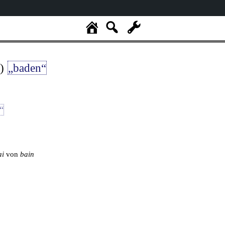
)
„baden“
“
ai
von
bain