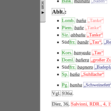
Show scan ▲
Bask.
mainatu
„baden“
Ablt.
:
Lomb.
baña
„Tanke“
Piem.
bañe
„Tanke“
Siz.
abbañu
„Tanke“
Süd
frz.
banăt
„Tau“
,
„Re
Kors.
banyada
„Tau“
Doml.
bañera
„großer Z
Süd
frz.
bagnero
„Badepl
Sp.
baña
„Suhllache“
Pg.
banha
„Schweinefett
Vgl.
936a
.
Diez, 36
,
Salvioni, RDR., 4, 