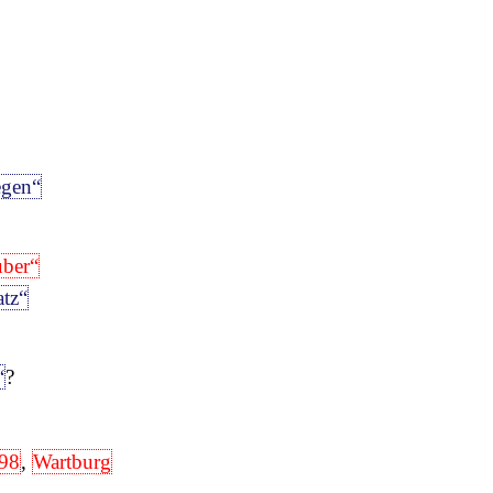
gen“
uber“
atz“
“
?
198
,
Wartburg