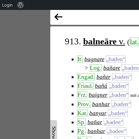
Über
Login
WordPress
913.
balneāre
v.
(
lat.
It.
bagnare
„baden“
Log.
bañare
„baden
Engad.
bañer
„baden“
Friaul.
bañá
„baden“
Frz.
baigner
„baden“
mit
Prov.
banhar
„baden“
Kat.
banyar
„baden“
Sp.
bañar
„baden“
Pg.
banhar
„baden“