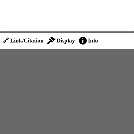
🔗 Link/Citation
Display
Info