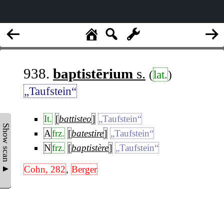
938.
baptistērium
s.
(
lat.
)
„Taufstein“
It.
[
battisteo
]
„Taufstein“
Show scan ▲
A
frz.
[
batestire
]
„Taufstein“
N
frz.
[
baptistère
]
„Taufstein“
Cohn, 282
,
Berger