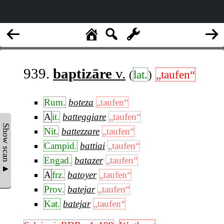
939.
baptizāre
v.
(
lat.
)
„taufen“
Rum.
boteza
„taufen“
A
it.
batteggiare
„taufen“
Show scan ▲
Nit.
battezzare
„taufen“
Campid.
battiai
„taufen“
Engad.
batazer
„taufen“
A
frz.
batoyer
„taufen“
Prov.
batejar
„taufen“
Kat.
batejar
„taufen“