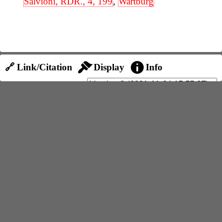
Salvioni, RDR., 4, 199
,
Wartburg
🔗 Link/Citation
Display
Info