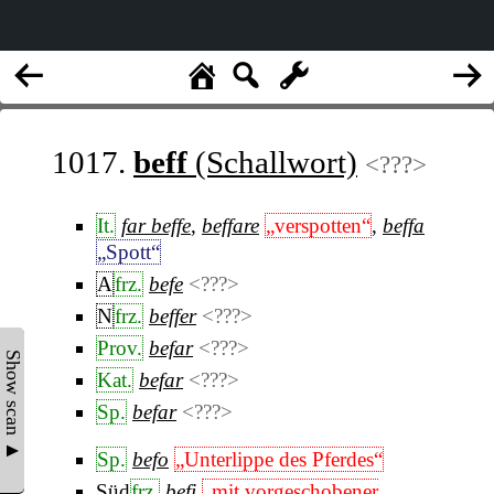
1017.
beff
(Schallwort)
<???>
It.
far beffe
,
beffare
„verspotten“
,
beffa
„Spott“
A
frz.
befe
<???>
N
frz.
beffer
<???>
Prov.
befar
<???>
Show scan ▲
Kat.
befar
<???>
Sp.
befar
<???>
Sp.
befo
„Unterlippe des Pferdes“
Süd
frz.
befi
„mit vorgeschobener