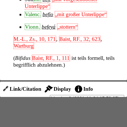
Unterlippe“
Valenc.
befio
„mit großer Unterlippe“
Vionn.
befeyá
„stottern“
M.-L., Zs., 10, 171
,
Baist, RF., 32, 623
,
Wartburg
(
Bifidus
Baist, RF., 1, 111
ist teils formell, teils
begrifflich abzulehnen.)
🔗 Link/Citation
Display
Info