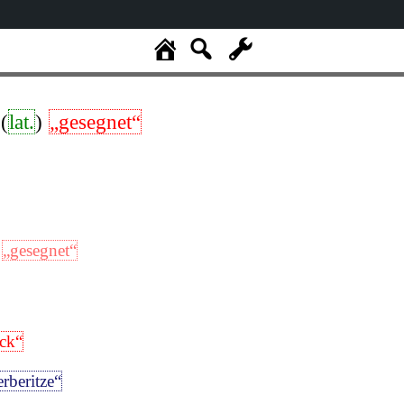
(
lat.
)
„gesegnet“
„gesegnet“
ck“
rberitze“