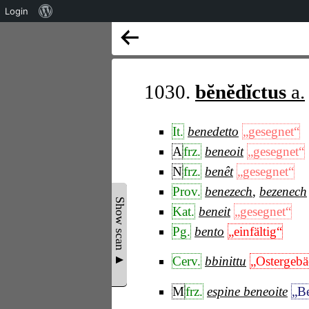
Über
Login
WordPress
1030.
bĕnĕdĭctus
a.
It.
benedetto
„gesegnet“
A
frz.
beneoit
„gesegnet“
N
frz.
benêt
„gesegnet“
Prov.
benezech
,
bezenech
Show scan ▲
Kat.
beneit
„gesegnet“
Pg.
bento
„einfältig“
Cerv.
bbinittu
„Ostergebä
M
frz.
espine beneoite
„Be