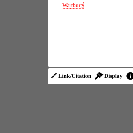
Wartburg
🔗 Link/Citation
Display