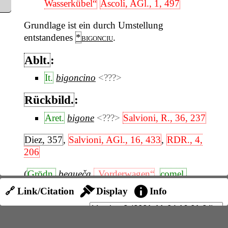
Wasserkübel“
Ascoli, AGl., 1, 497
Grundlage ist ein durch Umstellung
entstandenes
*
bigonciu
.
Ablt.
:
It.
bigoncino
<???>
Rückbild.
:
Aret.
bigone
<???>
Salvioni, R., 36, 237
Diez, 357
,
Salvioni, AGl., 16, 433
,
RDR., 4,
206
(
Grödn.
be̥gueča
„Vorderwagen“
,
comel.
bigoþa
„Vorderwagen“
Tagliavini, 96
ist
🔗 Link/Citation
Display
Info
formell und begrifflich nicht aufgeklärt.)