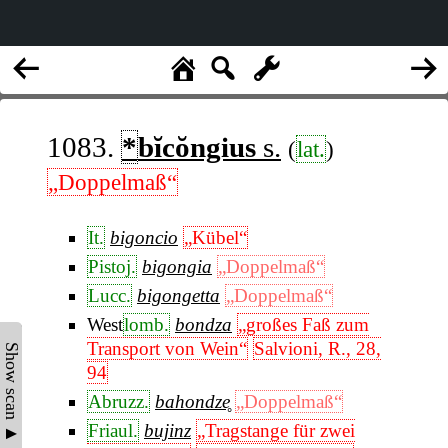
1083.
*
bĭcŏngius
s.
(
lat.
)
„Doppelmaß“
It.
bigoncio
„Kübel“
Pistoj.
bigongia
„Doppelmaß“
Lucc.
bigongetta
„Doppelmaß“
West
lomb.
bondza
„großes Faß zum
Transport von Wein“
Salvioni, R., 28,
Show scan ▲
94
Abruzz.
bahondze̥
„Doppelmaß“
Friaul.
bujinz
„Tragstange für zwei