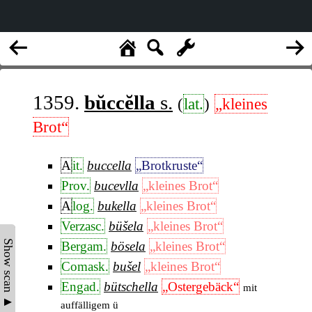
1359.
bŭccĕlla
s.
(
lat.
)
„kleines
Brot“
A
it.
buccella
„Brotkruste“
Prov.
bucevlla
„kleines Brot“
A
log.
bukella
„kleines Brot“
Verzasc.
büšela
„kleines Brot“
Show scan ▲
Bergam.
bösela
„kleines Brot“
Comask.
bušel
„kleines Brot“
Engad.
bütschella
„Ostergebäck“
mit
auffälligem ü