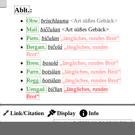
Ablt.
:
Obw.
brischlauna
<Art süßes Gebäck>
Mail.
biččulan
<Art süßes Gebäck>
Piem.
bičulan
„längliches, rundes Brot“
Bergam.
bičolá
„längliches, rundes
Brot“
Bresc.
bosolá
„längliches, rundes Brot“
Parm.
botsilan
„längliches, rundes Brot“
Regg.
botsilan
„längliches, rundes Brot“
Uengad.
bičlun
„längliches, rundes
Brot“
Comask.
bišulana
„Tannenzapfen“
,
🔗 Link/Citation
Display
Info
„Maiskolben“
Engad.
bitschulá
„Tannenzapfen“
,
„Maiskolben“