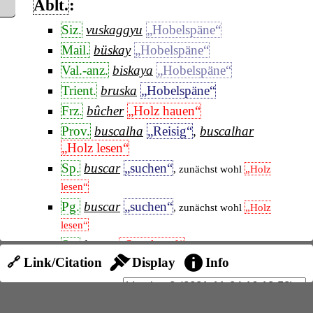
Ablt.
:
Siz.
vuskaggyu
„Hobelspäne“
Mail.
büskay
„Hobelspäne“
Val.-anz.
biskaya
„Hobelspäne“
Trient.
bruska
„Hobelspäne“
Frz.
bûcher
„Holz hauen“
Prov.
buscalha
„Reisig“
,
buscalhar
„Holz lesen“
Sp.
buscar
„suchen“
, zunächst wohl
„Holz
lesen“
Pg.
buscar
„suchen“
, zunächst wohl
„Holz
lesen“
Sp.
busca
„Spürhund“
🔗 Link/Citation
Display
Info
Sp.
rebuscar
„Ähren lesen“
Pg.
rebuscar
„Nachlese halten bei Oliven
u. a.“
,
rabiscar
„Nachlese halten bei