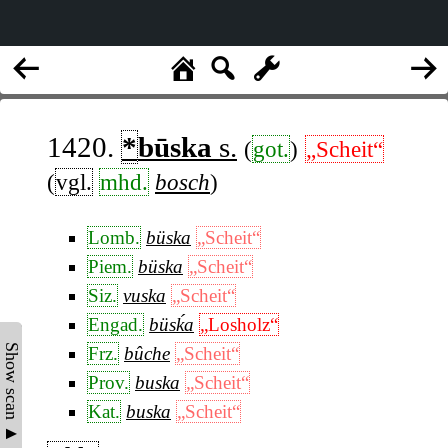
1420.
*
būska
s.
(
got.
)
„Scheit“
(
vgl.
mhd.
bosch
)
Lomb.
büska
„Scheit“
Piem.
büska
„Scheit“
Siz.
vuska
„Scheit“
Engad.
büsḱa
„Losholz“
Show scan ▲
Frz.
bûche
„Scheit“
Prov.
buska
„Scheit“
Kat.
buska
„Scheit“