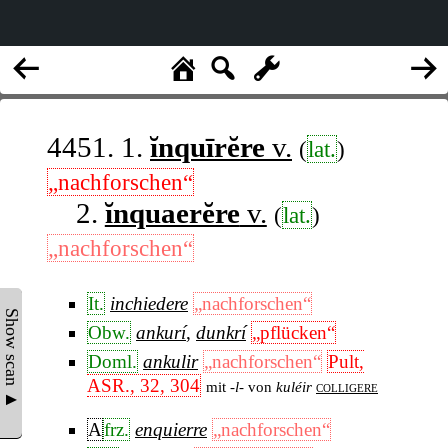
4451. 1.
ĭnquīrĕre
v.
(
lat.
)
„nachforschen“
2.
ĭnquaerĕre
v.
(
lat.
)
„nachforschen“
It.
inchiedere
„nachforschen“
Show scan ▲
Obw.
ankurí
,
dunkrí
„pflücken“
Doml.
ankulir
„nachforschen“
Pult,
ASR., 32, 304
mit
-l-
von
kuléir
colligere
A
frz.
enquierre
„nachforschen“