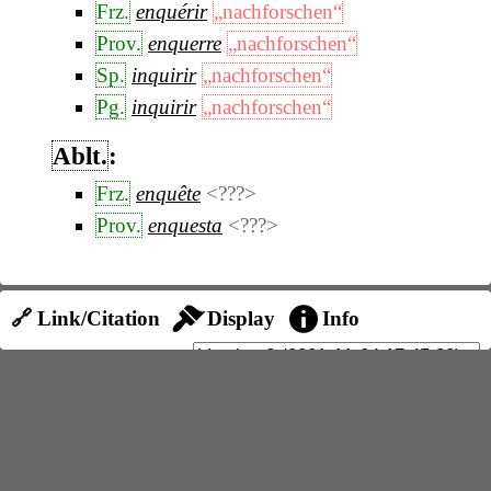
Frz.
enquérir
„nachforschen“
Prov.
enquerre
„nachforschen“
Sp.
inquirir
„nachforschen“
Pg.
inquirir
„nachforschen“
Ablt.
:
Frz.
enquête
<???>
Prov.
enquesta
<???>
🔗 Link/Citation
Display
Info