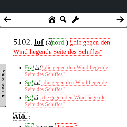
5102.
lof
(
a
nord.
)
„die gegen den
Wind liegende Seite des Schiffes“
Frz.
lof
„die gegen den Wind liegende
Show scan ▲
Seite des Schiffes“
Sp.
lof
„die gegen den Wind liegende
Seite des Schiffes“
Pg.
lô
„die gegen den Wind liegende
Seite des Schiffes“
Ablt.
:
Frz.
louvoyer
„lavieren“