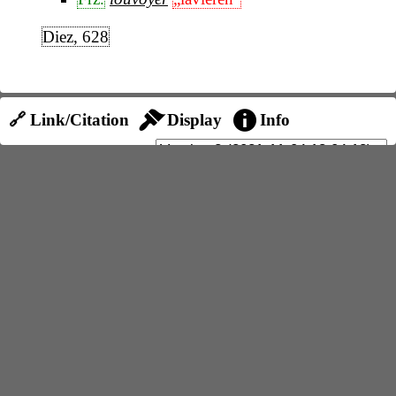
Diez, 628
🔗 Link/Citation
Display
Info