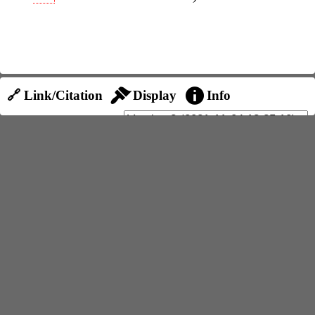
🔗 Link/Citation
Display
Info