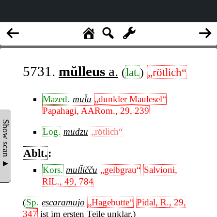
5731.
mŭlleus
a.
(
lat.
)
„rötlich“
Mazed.
mul̆u
„dunkler Maulesel“
Papahagi, AARom., 29, 239
Show scan ▲
Log.
mudzu
„rötlich“
Ablt.
:
Kors.
mull̆ičču
„gelbgrau“
Salvioni,
RIL., 49, 784
(
Sp.
escaramujo
„Hagebutte“
Pidal, R., 29,
347
ist im ersten Teile unklar.)