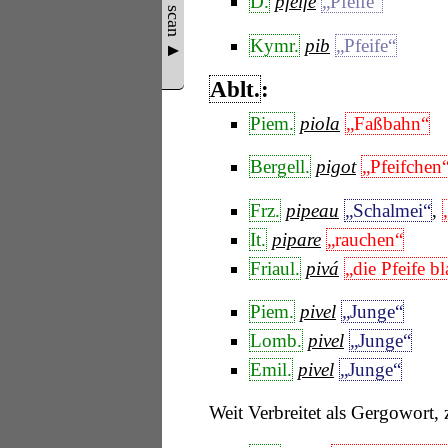
Show scan ▲
D.
pfeife
„Pfeife“
Kymr.
pib
„Pfeife“
Ablt.
:
Piem.
piola
„Faßbahn“
Bergell.
pigot
„Pfeifchen
Frz.
pipeau
„Schalmei“
,
It.
pipare
„rauchen“
Friaul.
pivá
„die Pfeife b
Piem.
pivel
„Junge“
Lomb.
pivel
„Junge“
Emil.
pivel
„Junge“
Weit Verbreitet als Gergowort,