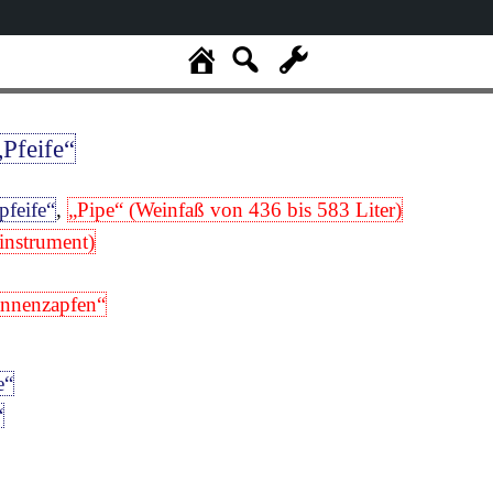
„Pfeife“
pfeife“
,
„Pipe“ (Weinfaß von 436 bis 583 Liter)
sinstrument)
nnenzapfen“
e“
“