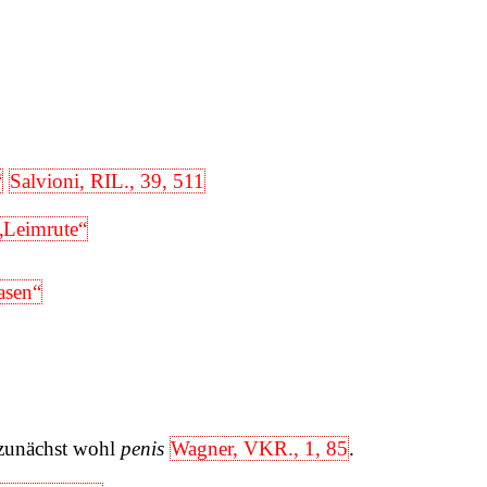
“
Salvioni, RIL., 39, 511
„Leimrute“
lasen“
 zunächst wohl
penis
Wagner, VKR., 1, 85
.