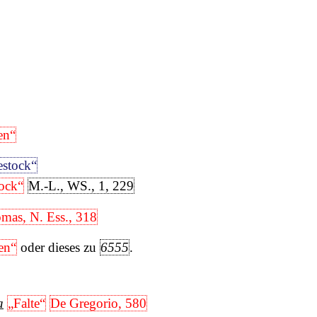
en“
estock“
ock“
M.-L., WS., 1, 229
mas, N. Ess., 318
en“
oder dieses zu
6555
.
a
„Falte“
De Gregorio, 580