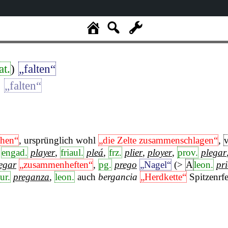
at.
)
„falten“
)
„falten“
hen“
, ursprünglich wohl
„die Zelte zusammenschlagen“
,
v
,
engad.
player
,
friaul.
pleá
,
frz.
plier
,
ployer
,
prov.
plegar
egar
„zusammenheften“
,
pg.
prego
„Nagel“
(>
A
leon.
pr
ur.
preganza
,
leon.
auch
bergancia
„Herdkette“
Spitzenrfe