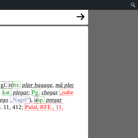
gl.
n
frz.
plier bagage
,
mă plec
,
kat.
plegar
;
Pg.
chegar
„nahe
iego
„Nagel“
),
a
sp.
pregar
. 11, 412;
Pidal, RFE., 11,