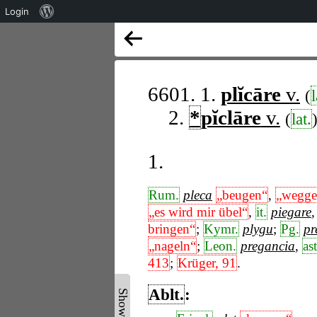
Über
Login
WordPress
6601. 1.
plĭcāre
v.
(
l
2.
*
pĭclāre
v.
(
lat.
1.
Rum.
pleca
„beugen“
,
„wegge
„es wird mir übel“
,
it.
piegare
bringen“
;
Kymr.
plygu
;
Pg.
pr
„nageln“
;
Leon.
pregancia
,
ast
413
;
Krüger, 91
.
Ablt.
: