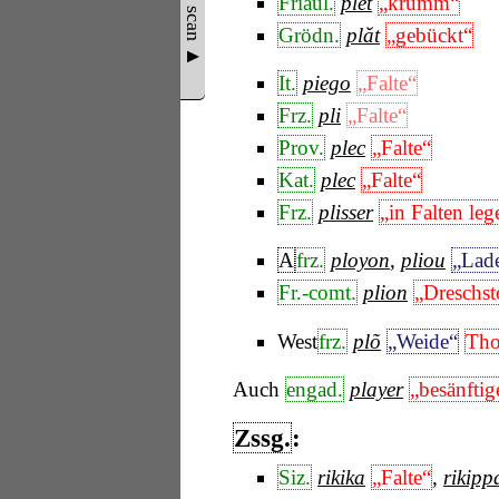
Show scan ▲
Friaul.
plet
„krumm“
Grödn.
plăt
„gebückt“
It.
piego
„Falte“
Frz.
pli
„Falte“
Prov.
plec
„Falte“
Kat.
plec
„Falte“
Frz.
plisser
„in Falten leg
A
frz.
ployon
,
pliou
„Lad
Fr.-comt.
plion
„Dreschst
West
frz.
plõ
„Weide“
Tho
Auch
engad.
player
„besänftig
Zssg.
:
Siz.
rikika
„Falte“
,
rikipp