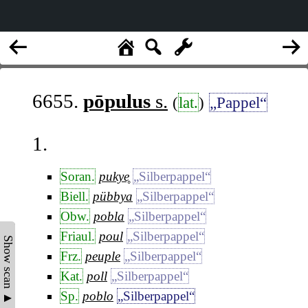
6655.
pōpulus
s.
(
lat.
)
„Pappel“
1.
Soran.
pukye̥
„Silberpappel“
Biell.
pübbya
„Silberpappel“
Obw.
pobla
„Silberpappel“
Friaul.
poul
„Silberpappel“
Show scan ▲
Frz.
peuple
„Silberpappel“
Kat.
poll
„Silberpappel“
Sp.
poblo
„Silberpappel“