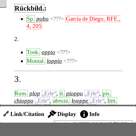
Rückbild.
:
Sp.
pobo
<???>
García de Diego, RFE.,
4, 205
2.
Tosk.
oppio
<???>
Montal.
loppío
<???>
3.
Rum.
plop
„Erle“
,
it.
pioppo
„Erle“
,
pis.
chioppo
„Erle“
,
abruzz.
kyoppe̥
„Erle“
,
lütt.
plop
„Erle“
,
sp.
chopo
„Erle“
,
kat.
clop
;
🔗 Link/Citation
Display
Info
Sopeir.
copl̆e
Spitzer, 154
;
Pg.
choupo
;
Bologn.
fyopa
; reggkalabr.
Aggyoku
„Schwarzpappel“
Salvioni, RIL., 44, 934
.