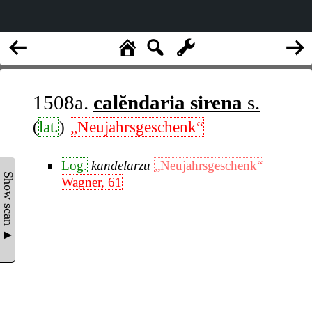
1508a.
calĕndaria sirena
s.
(
lat.
)
„Neujahrsgeschenk“
Log.
kandelarzu
„Neujahrsgeschenk“
Show scan ▲
Wagner, 61