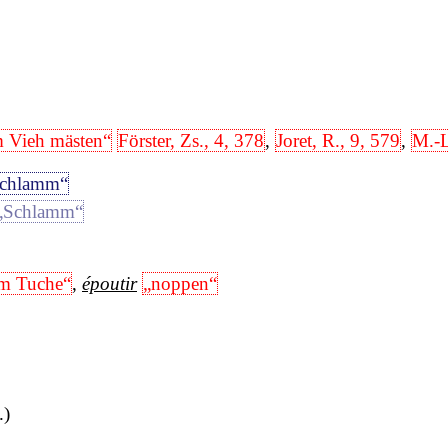
m Vieh mästen“
Förster, Zs., 4, 378
,
Joret, R., 9, 579
,
M.-L
chlamm“
„Schlamm“
im Tuche“
,
époutir
„noppen“
.)