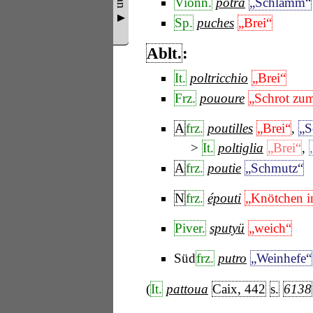
Vionn.
potra
„Schlamm“
Sp.
puches
„Brei“
Ablt.
:
It.
poltricchio
„Brei“
Frz.
pououre
„Schrot zu
A
frz.
poutilles
„Brei“
,
„S
It.
poltiglia
„Brei“
,
A
frz.
poutie
„Schmutz“
N
frz.
épouti
„Knötchen 
Piver.
sputyü
„weich“
Süd
frz.
putro
„Weinhefe“
(
It.
pattoua
Caix, 442
s.
6138