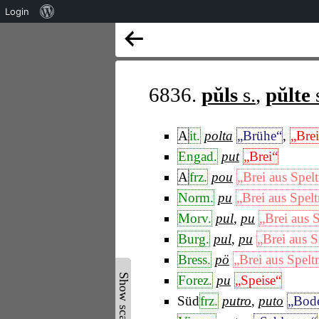
Über
Login
WordPress
6836.
pŭls
s.
,
pŭlte
A
it.
polta
„Brühe“
,
„Brei
Engad.
put
„Brei“
A
frz.
pou
„Brei aus Spel
Norm.
pu
„Brei aus Spel
Morv.
pul
,
pu
„Brei aus 
Burg.
pul
,
pu
„Brei aus 
Bress.
pö
„Brei aus Spelt
Show scan ▲
Forez.
pu
„Speise“
Süd
frz.
putro
,
puto
„Bode