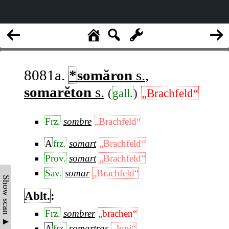
8081a.
*
somăron
s.
,
somarĕton
s.
(
gall.
)
„Brachfeld“
Frz.
sombre
„Brachfeld“
A
frz.
somart
„Brachfeld“
Prov.
somart
„Brachfeld“
Sav.
somar
„Brachfeld“
Show scan ▲
Ablt.
:
Frz.
sombrer
„brachen“
A
frz.
somartras
„Juni“