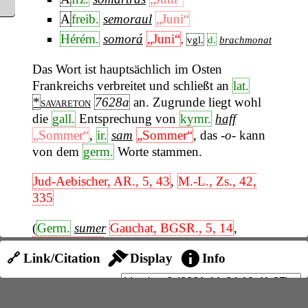
A
freib.
semoraul
„Juni“
Hérém.
somorá
„Juni“
,
vgl.
d.
brachmonat
Das Wort ist hauptsächlich im Osten
Frankreichs verbreitet und schließt an
lat.
*
savareton
7628a
an. Zugrunde liegt wohl
die
gall.
Entsprechung von
kymr.
haff
„Sommer“
,
ir.
sam
„Sommer“
, das
-o-
kann
von dem
germ.
Worte stammen.
Jud-Aebischer, AR., 5, 43
,
M.-L., Zs., 42,
335
(
Germ.
sumer
Gauchat, BGSR., 5, 14
,
Behrens, 240
erklärt das
-t
nicht.)
🔗 Link/Citation
Display
Info