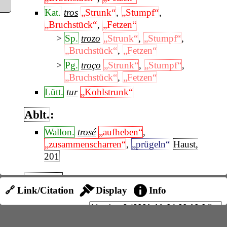
Kat.
tros
„Strunk“
,
„Stumpf“
,
„Bruchstück“
,
„Fetzen“
Sp.
trozo
„Strunk“
,
„Stumpf“
,
„Bruchstück“
,
„Fetzen“
Pg.
troço
„Strunk“
,
„Stumpf“
,
„Bruchstück“
,
„Fetzen“
Lütt.
tur
„Kohlstrunk“
Ablt.
:
Wallon.
trosé
„aufheben“
,
„zusammenscharren“
,
„prügeln“
Haust,
201
Diez, 322
🔗 Link/Citation
Display
Info
(Zweifelhaft, da die Umstellung von
-ur-
zu
-
ru-
nicht erklärt ist, außerdem tros
-ç-
hat;
frz.
trousser
„beladen“
,
prov.
trosar
„beladen“
,