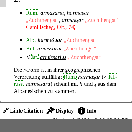
Rum.
armăsariu
,
harmaşar
„Zuchthengst“
,
armakşar
„Zuchthengst“
Gamillscheg, Olt., 74
Alb.
harmešuar
„Zuchthengst“
Bitt.
armissariu
„Zuchthengst“
M
lat.
armissarius
„Zuchthengst“
Die
r
-Form ist in ihrer geographischen
Verbreitung auffällig;
Rum.
harmaşar
(>
Kl.-
russ.
harmesaru
) scheint mit
h
und
ş
aus dem
Albanesischen zu stammen.
🔗 Link/Citation
Display
Info
Version 1 (2021-10-28 03:28:56)