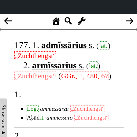
177. 1.
admĭssārĭus
s.
(
lat.
)
„Zuchthengst“
2.
armĭssārĭus
s.
(
lat.
)
„Zuchthengst“
(
GGr., 1, 480, 67
)
1.
Show scan ▲
Log.
ammessarzu
„Zuchthengst“
A
süd
it.
ammessaro
„Zuchthengst“
2.