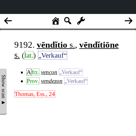
9192.
vēndĭtio
s.
,
vēndĭtiōne
s.
(
lat.
)
„Verkauf“
A
frz.
vençon
„Verkauf“
Show scan ▲
Prov.
vendezon
„Verkauf“
Thomas, Ess., 24