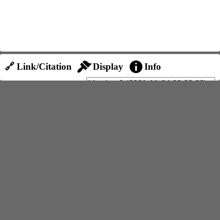
🔗 Link/Citation
Display
Info