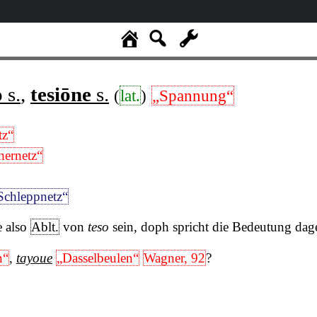
o
s.
,
tesiōne
s.
(
lat.
)
„Spannung“
tz“
hernetz“
Schleppnetz“
e also
Ablt.
von
teso
sein, doph spricht die Bedeutung dag
n“
,
tayoue
„Dasselbeulen“
Wagner, 92
?