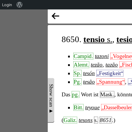
Über
Login
WordPress
8650.
tensio
s.
,
tesi
Campid.
tazoni
„Vogelne
Alemt.
tezão
,
tazão
„Fisc
Sp.
tesón
„Festigkeit“
Pg.
tesão
„Spannung“
,
„
Show scan ▲
Das
pg.
Wort ist
Mask.
, könnt
Bitt.
teyoue
„Dasselbeule
(
Galiz.
tesons
s.
8651
.)