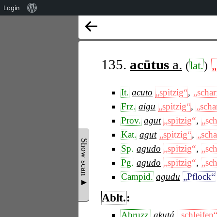
Über
Login
WordPress
135.
acūtus
a.
(
lat.
)
„
It.
acuto
„spitzig“
,
„schar
Frz.
aigu
„spitzig“
,
„scha
Prov.
agut
„spitzig“
,
„sch
Kat.
agut
„spitzig“
,
„scha
Show scan ▲
Sp.
agudo
„spitzig“
,
„sch
Pg.
agudo
„spitzig“
,
„sch
Campid.
agudu
„Pflock“
Ablt.
:
Abruzz.
akutá
„schleifen