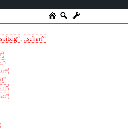
spitzig“
,
„scharf“
f“
rf“
arf“
rf“
arf“
arf“
“