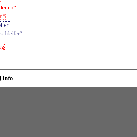
leifen“
en“
ifer“
schleifer“
rg
Info