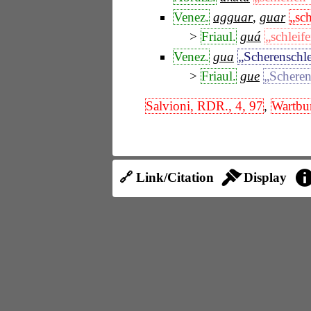
Venez.
agguar
,
guar
„sch
Friaul.
guá
„schleif
Venez.
gua
„Scherenschle
Friaul.
gue
„Scheren
Salvioni, RDR., 4, 97
,
Wartbu
🔗 Link/Citation
Display