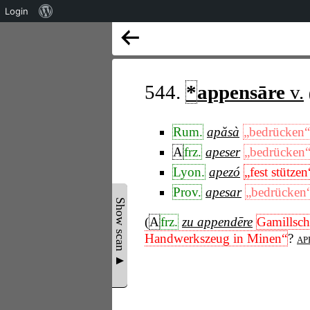
Über
Login
WordPress
544.
*
appensāre
v.
Rum.
apăsà
„bedrücken“
A
frz.
apeser
„bedrücken
Lyon.
apezó
„fest stützen
Prov.
apesar
„bedrücken
Show scan ▲
(
A
frz.
zu appendēre
Gamillsch
Handwerkszeug in Minen“
?
ap