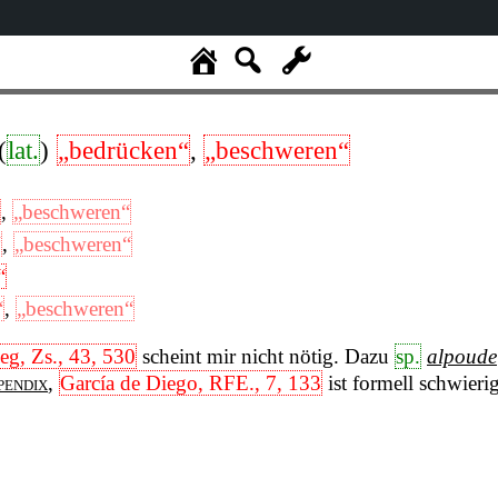
(
lat.
)
„bedrücken“
,
„beschweren“
,
„beschweren“
“
,
„beschweren“
“
“
,
„beschweren“
eg, Zs., 43, 530
scheint mir nicht nötig. Dazu
sp.
alpoude
pendix
,
García de Diego, RFE., 7, 133
ist formell schwierig