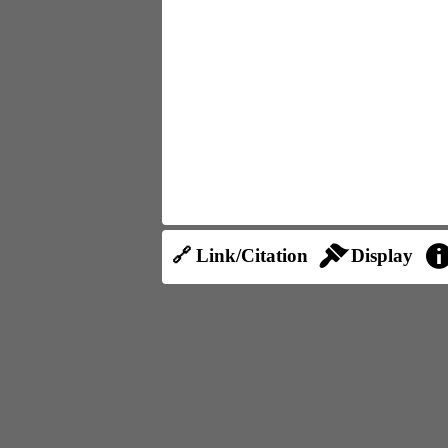
🔗 Link/Citation
Display